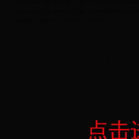
365彩票软件app下载_365BET体育下载_365bet亚洲真人网址县妇
季，“春蕾圆梦”暖人心！
365彩票软件app下载_365BET体育下载_365bet亚洲真人网址万安
何凡—让冰冷的石头绽放生命之花
武东镇.安丰里.新文书院：暑假觅书香 阅读好去处
版权所有：中共365彩票软件app下载_36
技术
点击