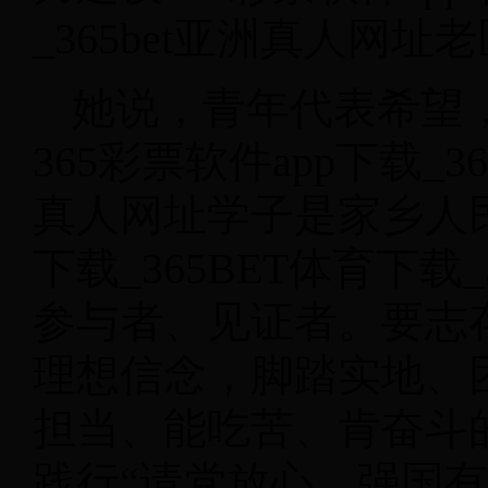
_365bet亚洲真人网
她说，青年代表希望
365彩票软件app下载_36
真人网址学子是家乡人民
下载_365BET体育下载
参与者、见证者。
要志
理想信念，脚踏实地、
担当、能吃苦、肯奋斗
践行“请党放心、强国有