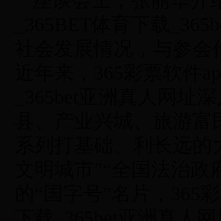
座谈会上，张丽华介绍了
_365BET体育下载_3
社会发展情况，与参会
近年来，365彩票软件ap
_365bet亚洲真人网
县、产业兴城、旅游富
系列打基础、利长远的
文明城市”“全国法治政
的“国字号”名片，365彩
下载_365bet亚洲真