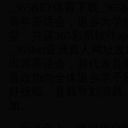
_365BET体育下载_36
青年茶话会，返乡大学
堂，共谋365彩票软件ap
_365bet亚洲真人网
出席茶话会，并代表县
县政协向全体返乡学子
好祝福。县领导刘演昌
加。