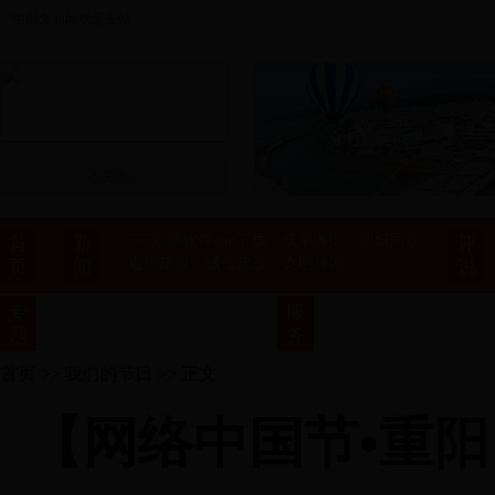
中国文明网联盟主站
今天是：
365彩票软件app下载
成果播报
四城同创
首
新
评
道德建设
诚信建设
文明旅游
页
闻
说
道德模范
新风新貌
视频
志愿服务
未成年人
专
服
主题活动
广告展播
图说
我们节日
监督台
题
务
首页
>>
我们的节日
>> 正文
【网络中国节•重阳