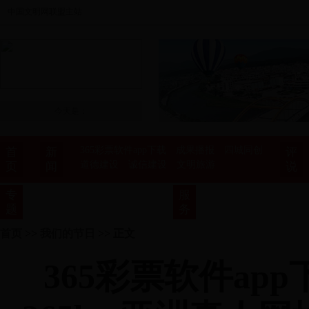
中国文明网联盟主站
今天是：
365彩票软件app下载
成果播报
四城同创
首
新
评
道德建设
诚信建设
文明旅游
页
闻
说
道德模范
新风新貌
视频
志愿服务
未成年人
专
服
主题活动
广告展播
图说
我们节日
监督台
题
务
首页
>>
我们的节日
>> 正文
365彩票软件app