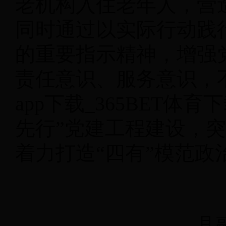
老机构入住老年人，营
同时通过以实际行动践
的重要指示精神，增强
责任意识、服务意识，不
app下载_365BET体育
先行”党建工程建设，突
着力打造“四有”模范政
县